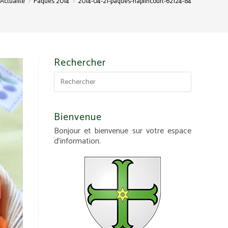
>
>
Actualité
Pâques 2014
2014-04-21-paques-haplincourt-62124-84
Rechercher
Bienvenue
Bonjour et bienvenue sur votre espace
d'information.