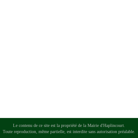
Le contenu de ce site est la propriété de la Mairie d'Haplincourt.
Toute reproduction, même partielle, est interdite sans autorisation préalable.