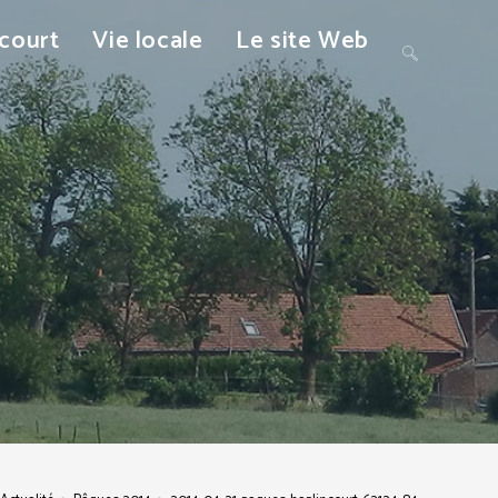
ncourt
Vie locale
Le site Web
Toggle
website
search