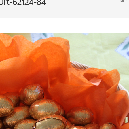
urt-62124-84
>