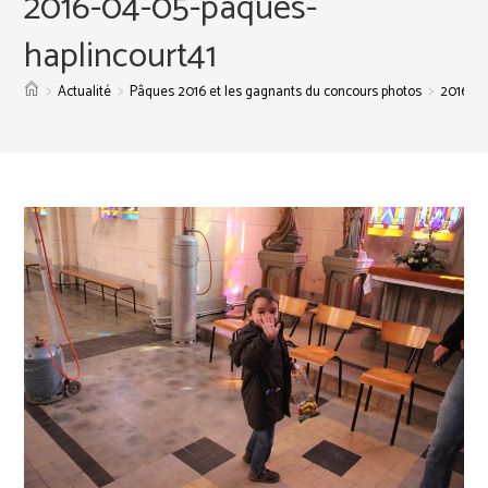
2016-04-05-paques-
haplincourt41
>
>
>
Actualité
Pâques 2016 et les gagnants du concours photos
2016-04