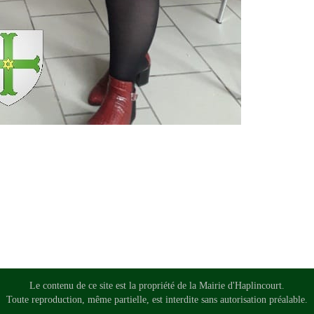
Le contenu de ce site est la propriété de la Mairie d'Haplincourt.
Toute reproduction, même partielle, est interdite sans autorisation préalable.