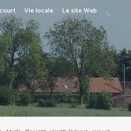
ncourt
Vie locale
Le site Web
Toggle
website
search