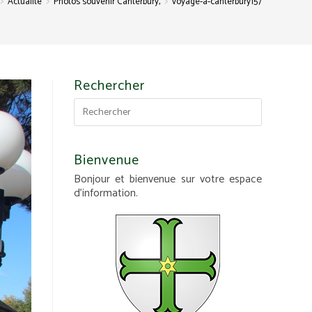
>
>
>
Actualité
Photos souvenir Canterbury,
voyage-a-canterbury157
Rechercher
Bienvenue
Bonjour et bienvenue sur votre espace
d'information.