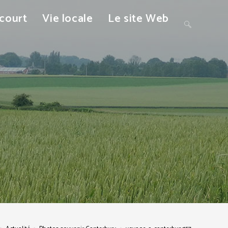
ncourt
Vie locale
Le site Web
Toggle
website
search