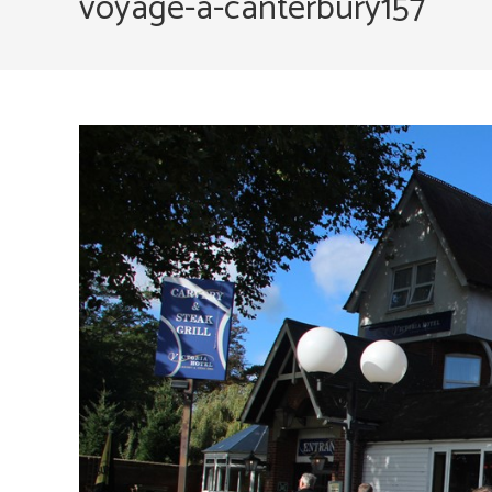
voyage-a-canterbury157