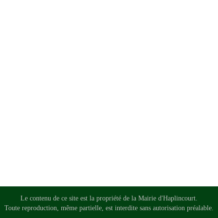
Le contenu de ce site est la propriété de la Mairie d'Haplincourt.
Toute reproduction, même partielle, est interdite sans autorisation préalable.