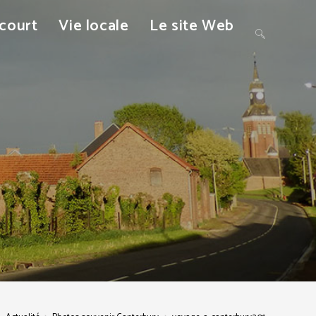
ncourt
Vie locale
Le site Web
Toggle
website
search