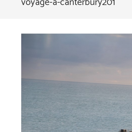
voyage-a-canterbury201