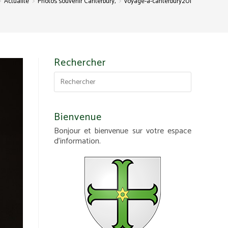
>
>
>
Actualité
Photos souvenir Canterbury,
voyage-a-canterbury201
Rechercher
Bienvenue
Bonjour et bienvenue sur votre espace
d'information.