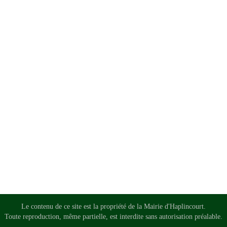
Le contenu de ce site est la propriété de la Mairie d'Haplincourt.
Toute reproduction, même partielle, est interdite sans autorisation préalable.