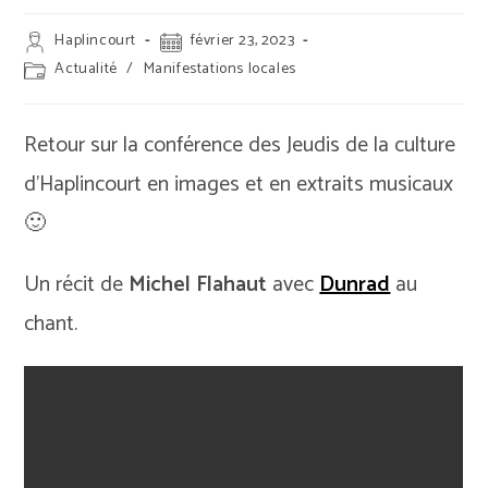
Auteur/autrice
Publication
Haplincourt
février 23, 2023
de
publiée :
Post
Actualité
/
Manifestations locales
la
category:
publication :
Retour sur la conférence des Jeudis de la culture
d’Haplincourt en images et en extraits musicaux
🙂
Un récit de
Michel Flahaut
avec
Dunrad
au
chant.