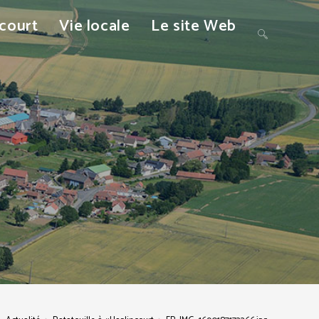
ncourt
Vie locale
Le site Web
Toggle
website
search