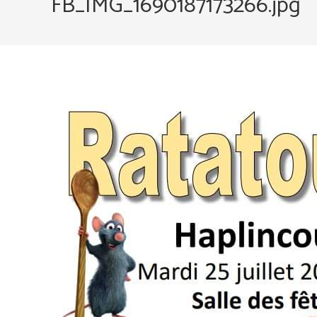
FB_IMG_1690187173266.jpg