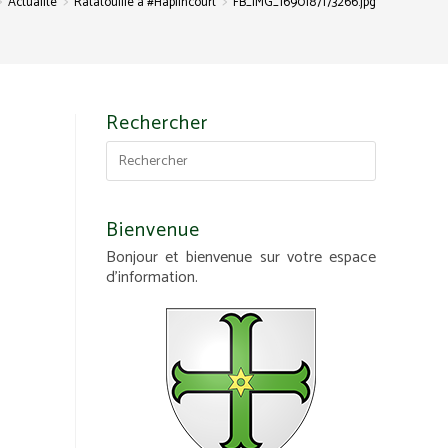
>
>
>
Actualité
Ratatouille à #Haplincourt
FB_IMG_1690187173266.jpg
Rechercher
Bienvenue
Bonjour et bienvenue sur votre espace
d'information.