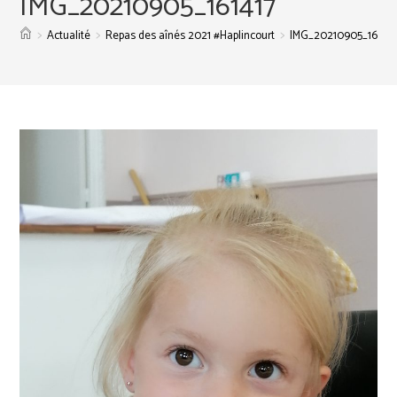
IMG_20210905_161417
>
>
>
Actualité
Repas des aînés 2021 #Haplincourt
IMG_20210905_161417