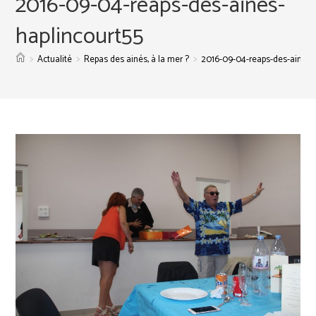
2016-09-04-reaps-des-aines-
haplincourt55
>
>
>
Actualité
Repas des ainés, à la mer ?
2016-09-04-reaps-des-aines-