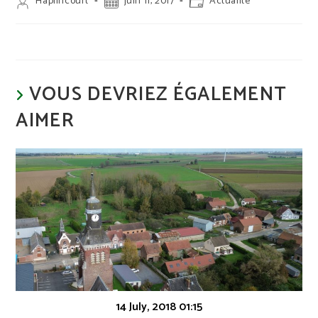
Auteur/autrice
Publication
Post
Haplincourt
juin 11, 2017
Actualité
de
publiée :
category:
la
publication :
VOUS DEVRIEZ ÉGALEMENT
AIMER
14 July, 2018 01:15