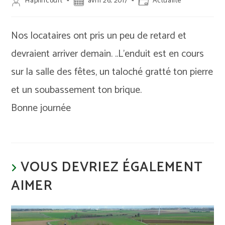
Auteur/autrice
Publication
Post
Haplincourt
avril 26, 2017
Actualité
de
publiée :
category:
la
publication :
Nos locataires ont pris un peu de retard et
devraient arriver demain. ..L’enduit est en cours
sur la salle des fêtes, un taloché gratté ton pierre
et un soubassement ton brique.
Bonne journée
VOUS DEVRIEZ ÉGALEMENT
AIMER