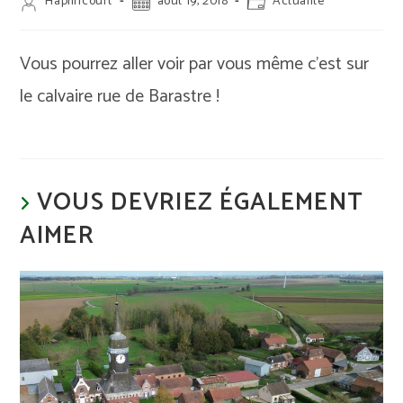
Auteur/autrice
Publication
Post
Haplincourt
août 19, 2018
Actualité
de
publiée :
category:
la
publication :
Vous pourrez aller voir par vous même c’est sur
le calvaire rue de Barastre !
VOUS DEVRIEZ ÉGALEMENT
AIMER