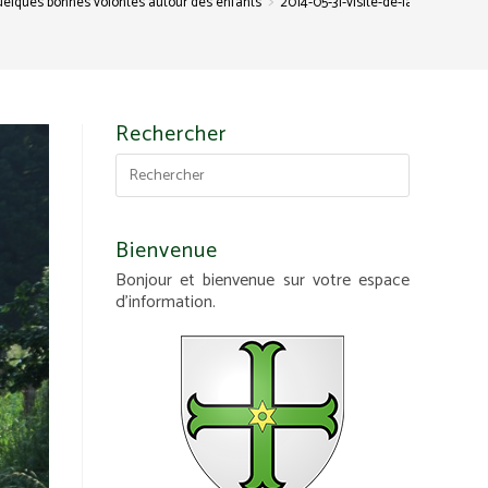
>
quelques bonnes volontés autour des enfants
2014-05-31-visite-de-la-chapelle-a
Rechercher
Bienvenue
Bonjour et bienvenue sur votre espace
d'information.