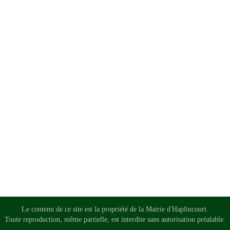
Le contenu de ce site est la propriété de la Mairie d'Haplincourt.
Toute reproduction, même partielle, est interdite sans autorisation préalable.