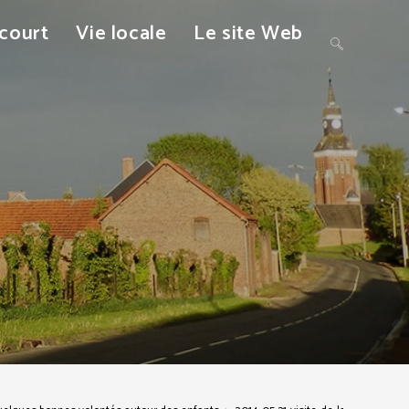
ncourt
Vie locale
Le site Web
Toggle
website
search