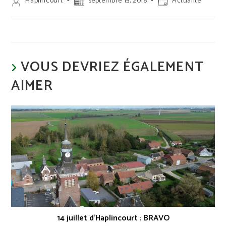
Auteur/autrice
Publication
Post
Haplincourt
septembre 15, 2018
Actualité
de
publiée :
category:
la
publication :
VOUS DEVRIEZ ÉGALEMENT
AIMER
14 juillet d’Haplincourt : BRAVO