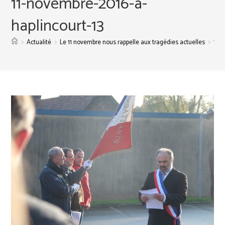
11-novembre-2016-a-
haplincourt-13
>
>
>
Actualité
Le 11 novembre nous rappelle aux tragédies actuelles
11-n