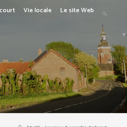
ncourt
Vie locale
Le site Web
Toggle
website
search