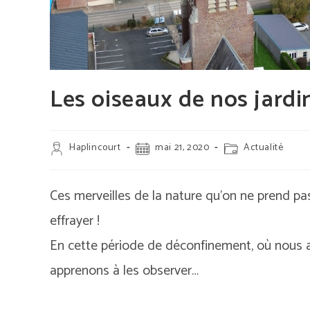
Les oiseaux de nos jardi
Auteur/autrice
Publication
Post
Haplincourt
mai 21, 2020
Actualité
de
publiée :
category:
la
publication :
Ces merveilles de la nature qu’on ne prend pa
effrayer !
En cette période de déconfinement, où nous a
apprenons à les observer…