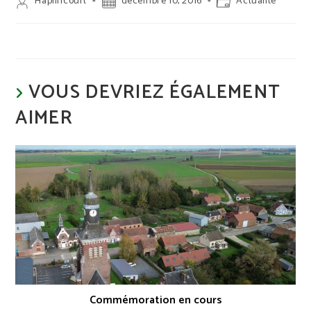
Auteur/autrice
Publication
Post
Haplincourt
décembre 10, 2016
Actualité
de
publiée :
category:
la
publication :
VOUS DEVRIEZ ÉGALEMENT
AIMER
Commémoration en cours