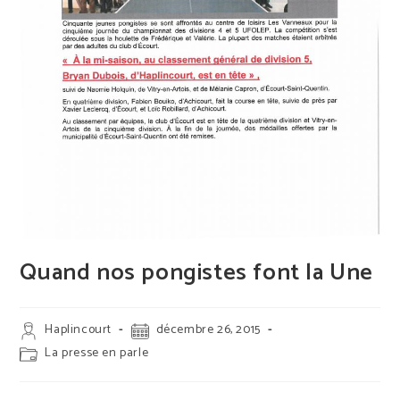
Quand nos pongistes font la Une
Auteur/autrice
Publication
Haplincourt
décembre 26, 2015
de
publiée :
Post
La presse en parle
la
category:
publication :