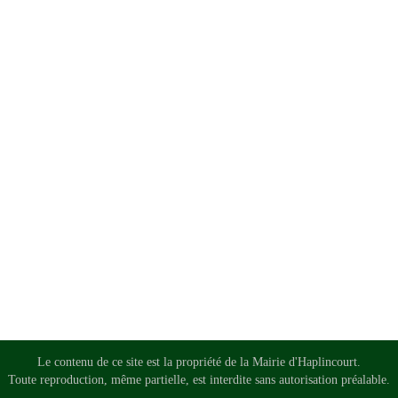
Le contenu de ce site est la propriété de la Mairie d'Haplincourt.
Toute reproduction, même partielle, est interdite sans autorisation préalable.