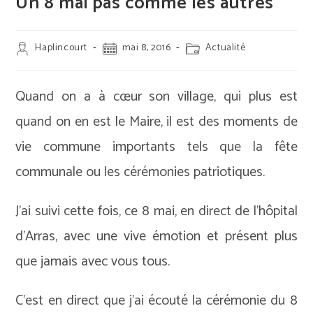
Un 8 mai pas comme les autres
Auteur/autrice
Publication
Post
Haplincourt
mai 8, 2016
Actualité
de
publiée :
category:
la
publication :
Quand on a à cœur son village, qui plus est
quand on en est le Maire, il est des moments de
vie commune importants tels que la fête
communale ou les cérémonies patriotiques.
J’ai suivi cette fois, ce 8 mai, en direct de l’hôpital
d’Arras, avec une vive émotion et présent plus
que jamais avec vous tous.
C’est en direct que j’ai écouté la cérémonie du 8