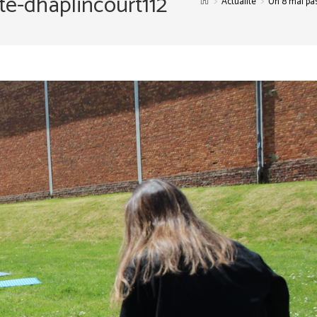
e-dhaplincourt112
>
>
Actualité
Un 8 mai pa