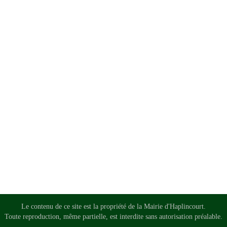
Le contenu de ce site est la propriété de la Mairie d'Haplincourt.
Toute reproduction, même partielle, est interdite sans autorisation préalable.