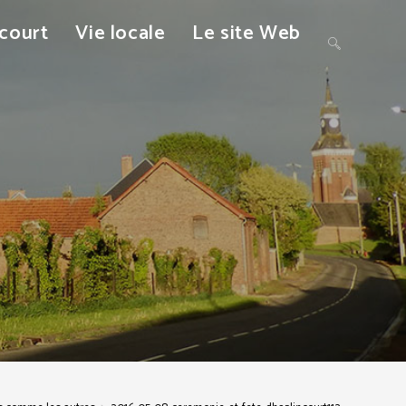
ncourt
Vie locale
Le site Web
Toggle
website
search