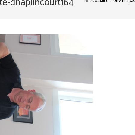
te-dhaplincourt164
>
>
Actualité
Un 8 mai pas