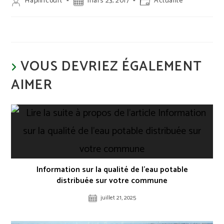
Auteur/autrice
Publication
Post
Haplincourt
mars 23, 2017
Actualité
de
publiée :
category:
la
publication :
VOUS DEVRIEZ ÉGALEMENT
AIMER
Information sur la qualité de l’eau potable
distribuée sur votre commune
juillet 21, 2025