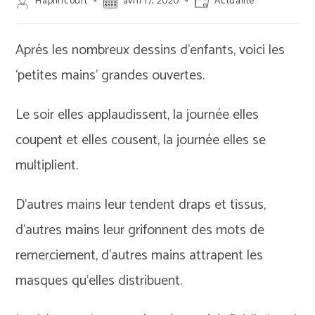
Auteur/autrice
Publication
Post
Haplincourt
avril 17, 2020
Actualité
de
publiée :
category:
la
publication :
Aprés les nombreux dessins d’enfants, voici les
‘petites mains’ grandes ouvertes.
Le soir elles applaudissent, la journée elles
coupent et elles cousent, la journée elles se
multiplient.
D’autres mains leur tendent draps et tissus,
d’autres mains leur grifonnent des mots de
remerciement, d’autres mains attrapent les
masques qu’elles distribuent.