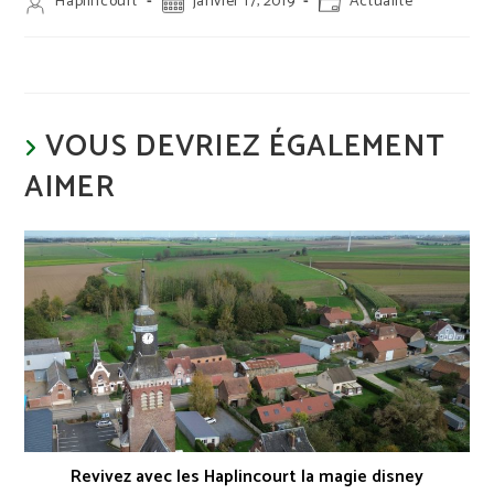
Auteur/autrice
Publication
Post
Haplincourt
janvier 17, 2019
Actualité
de
publiée :
category:
la
publication :
VOUS DEVRIEZ ÉGALEMENT
AIMER
Revivez avec les Haplincourt la magie disney